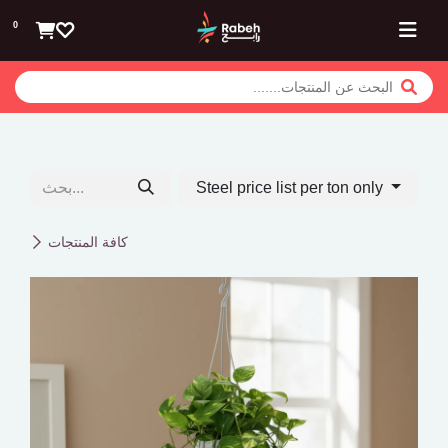
تخطي للذهاب إلى المحتوى
0
Steel price list per ton only
كافة المنتجات