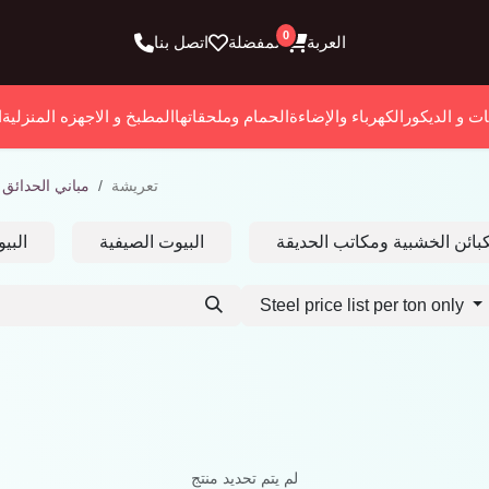
0
العربة
المفضلة
اتصل بنا
ات و الديكور
الكهرباء والإضاءة
الحمام وملحقاتها
المطبخ و الاجهزه المنزلية
ا
تعريشة
مباني الحدائق 
كبائن الخشبية ومكاتب الحديقة
البيوت الصيفية
البي
Steel price list per ton only
لم يتم تحديد منتج