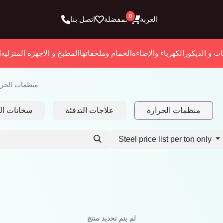
0
العربة
المفضلة
اتصل بنا
ات و الديكور
الكهرباء والإضاءة
الحمام وملحقاتها
المطبخ و الاجهزه المنزلية
ا
منظمات الحرا
منظمات الحرارة
علاجات التدفئة
سخانات الم
Steel price list per ton only
لم يتم تحديد منتج