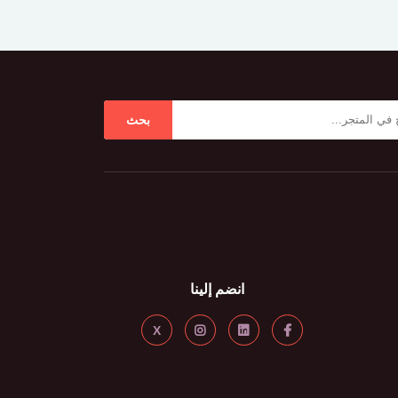
بحث
انضم إلينا
X