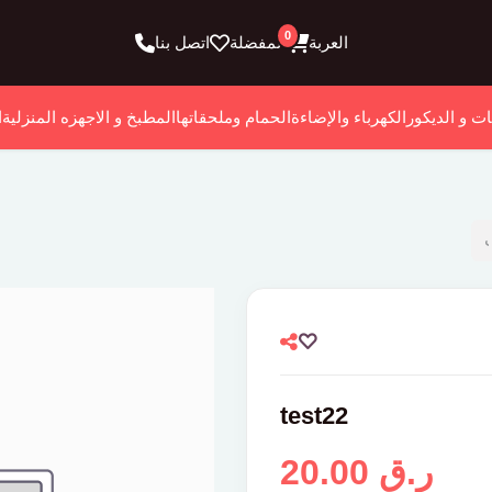
0
العربة
المفضلة
اتصل بنا
ات و الديكور
الكهرباء والإضاءة
الحمام وملحقاتها
المطبخ و الاجهزه المنزلية
ا
test22
20.00 ر.ق