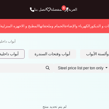
0
العربة
المفضلة
اتصل بنا
ات و الديكور
الكهرباء والإضاءة
الحمام وملحقاتها
المطبخ و الاجهزه المنزلية
ا
أبواب داخلي
وألسنة الأبواب
أبواب وفتحات السندرة
أبواب داخلية
Steel price list per ton only
لم يتم تحديد منتج