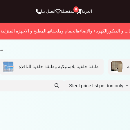
0
العربة
المفضلة
اتصل بنا
ات و الديكور
الكهرباء والإضاءة
الحمام وملحقاتها
المطبخ و الاجهزه المنزلية
ا
مل
ة
طبقة خلفية بلاستيكية وطبقة خلفية للنافذة
Steel price list per ton only