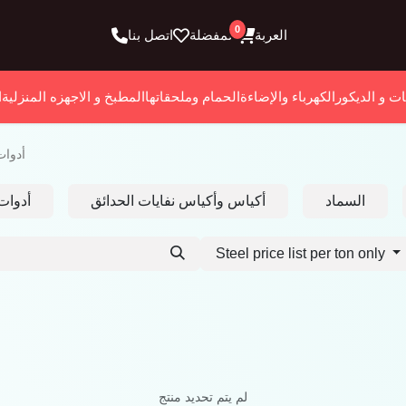
0
العربة
المفضلة
اتصل بنا
ات و الديكور
الكهرباء والإضاءة
الحمام وملحقاتها
المطبخ و الاجهزه المنزلية
ا
أدوات
السماد
أكياس وأكياس نفايات الحدائق
أدوات 
Steel price list per ton only
لم يتم تحديد منتج