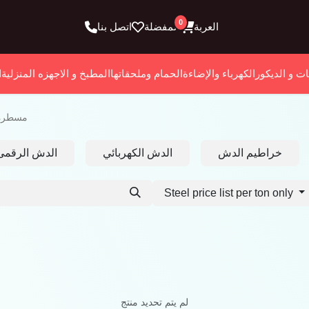
0
العربة
المفضلة
اتصل بنا
ات و الديكور
الكهرباء والإضاءة
الحمام وملحقاتها
المطبخ و الاجهزه المنزلية
ا
مسطرة
خراطيم الدش
الدش الكهربائي
الدش الرقمى
Steel price list per ton only
لم يتم تحديد منتج