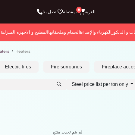
0
العربة
المفضلة
اتصل بنا
ات و الديكور
الكهرباء والإضاءة
الحمام وملحقاتها
المطبخ و الاجهزه المنزلية
ا
aters
Heaters
Electric fires
Fire surrounds
Fireplace acce
Steel price list per ton only
لم يتم تحديد منتج