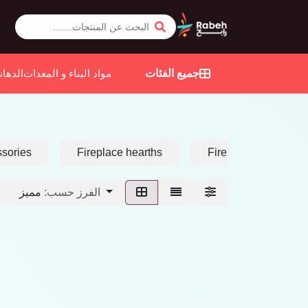
جميع الفئات
مواد البناء و المعدات
الدهان
ssories
Fireplace hearths
Fireplace suites
مميز
الفرز حسب: